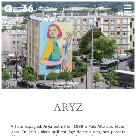
Nos créations
Nos talents
Où nous trouver
Nos expositions
À propos
Presse
Contact
ARYZ
Artiste espagnol,
est né en 1988 à Palo Alto aux États-
Aryz
Unis. En 1991, alors qu'il est âgé de trois ans, ses parents