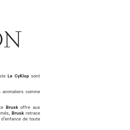
ON
iste
sont
Le CyKlop
és animaliers comme
ste
offre aux
Brusk
nimés,
retrace
Brusk
s d’enfance de toute