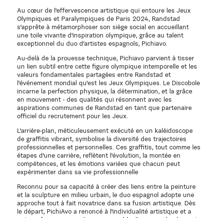
Au cœur de l'effervescence artistique qui entoure les Jeux
Olympiques et Paralympiques de Paris 2024, Randstad
s'apprête à métamorphoser son siège social en accueillant
une toile vivante d'inspiration olympique, grâce au talent
exceptionnel du duo d'artistes espagnols, Pichiavo.
Au-delà de la prouesse technique, Pichiavo parvient à tisser
un lien subtil entre cette figure olympique intemporelle et les
valeurs fondamentales partagées entre Randstad et
l'événement mondial qu'est les Jeux Olympiques. Le Discobole
incarne la perfection physique, la détermination, et la grâce
en mouvement - des qualités qui résonnent avec les
aspirations communes de Randstad en tant que partenaire
officiel du recrutement pour les Jeux.
L'arrière-plan, méticuleusement exécuté en un kaléidoscope
de graffitis vibrant, symbolise la diversité des trajectoires
professionnelles et personnelles. Ces graffitis, tout comme les
étapes d'une carrière, reflètent l'évolution, la montée en
compétences, et les émotions variées que chacun peut
expérimenter dans sa vie professionnelle
Reconnu pour sa capacité à créer des liens entre la peinture
et la sculpture en milieu urbain, le duo espagnol adopte une
approche tout à fait novatrice dans sa fusion artistique. Dès
le départ, PichiAvo a renoncé à l'individualité artistique et a