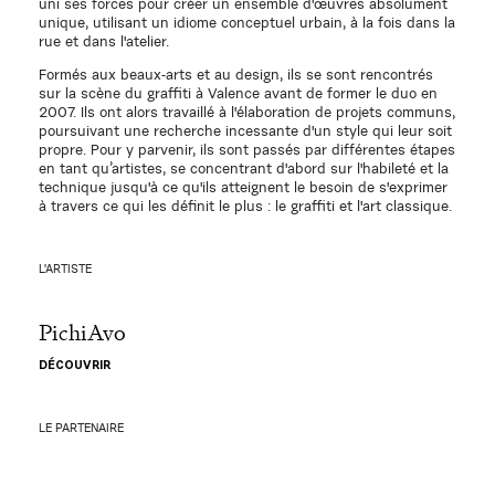
uni ses forces pour créer un ensemble d'œuvres absolument
unique, utilisant un idiome conceptuel urbain, à la fois dans la
rue et dans l'atelier.
Formés aux beaux-arts et au design, ils se sont rencontrés
sur la scène du graffiti à Valence avant de former le duo en
2007. Ils ont alors travaillé à l'élaboration de projets communs,
poursuivant une recherche incessante d'un style qui leur soit
propre. Pour y parvenir, ils sont passés par différentes étapes
en tant qu’artistes, se concentrant d'abord sur l'habileté et la
technique jusqu'à ce qu'ils atteignent le besoin de s'exprimer
à travers ce qui les définit le plus : le graffiti et l'art classique.
L'ARTISTE
PichiAvo
DÉCOUVRIR
LE PARTENAIRE