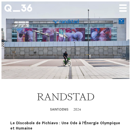
Nos créations
Nos talents
Où nous trouver
Nos expositions
À propos
Presse
RANDSTAD
Contact
2024
SAINT-DENIS
Le Discobole de Pichiavo : Une Ode à l'Énergie Olympique
et Humaine