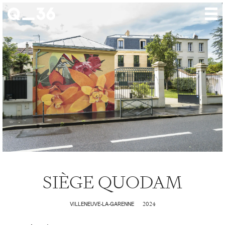
Nos créations
Nos talents
Où nous trouver
Nos expositions
À propos
Presse
Contact
SIÈGE QUODAM
2024
VILLENEUVE-LA-GARENNE