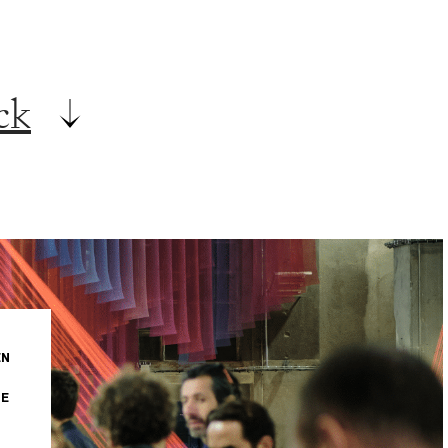
ck
EN
NE