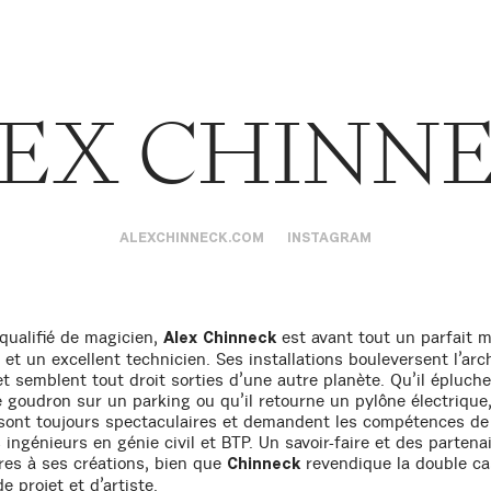
EX CHINN
ALEXCHINNECK.COM
INSTAGRAM
qualifié de magicien,
est avant tout un parfait 
Alex Chinneck
et un excellent technicien. Ses installations bouleversent l’arc
et semblent tout droit sorties d’une autre planète. Qu’il épluch
 goudron sur un parking ou qu’il retourne un pylône électrique
sont toujours spectaculaires et demandent les compétences de
ingénieurs en génie civil et BTP. Un savoir-faire et des partena
res à ses créations, bien que
revendique la double c
Chinneck
e projet et d’artiste.