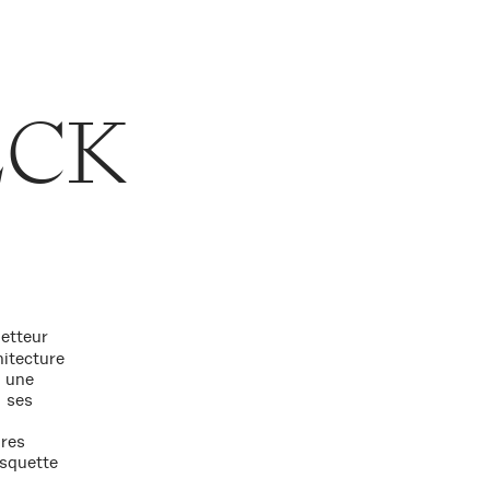
ECK
metteur
hitecture
e une
, ses
ires
asquette