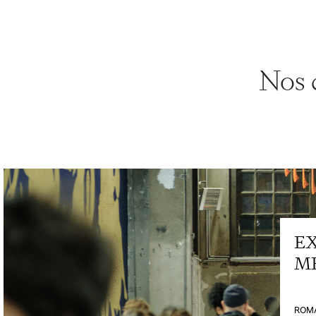
Nos 
E
M
ROMA