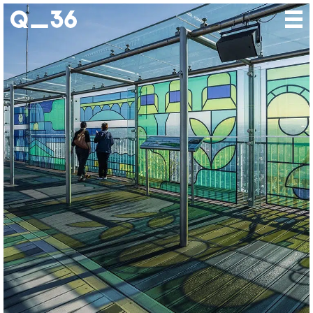
Nos créations
Nos talents
Où nous trouver
Nos expositions
À propos
Presse
Contact