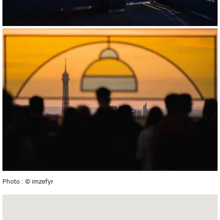
Photo : © imzefyr