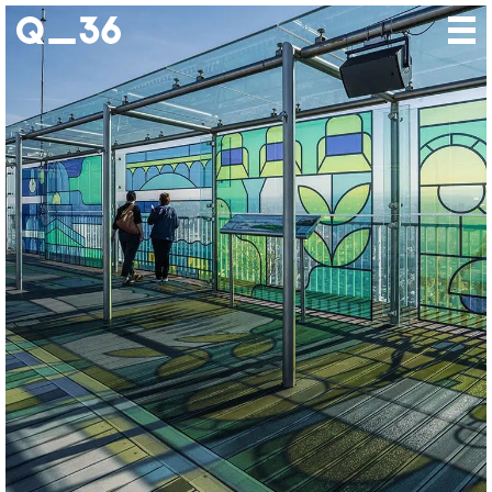
Nos créations
Nos talents
Où nous trouver
Nos expositions
À propos
Presse
Contact