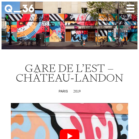
Nos créations
Nos talents
Où nous trouver
GARE DE L’EST –
Nos expositions
CHÂTEAU-LANDON
À propos
Presse
2019
PARIS
Contact