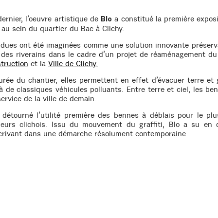
dernier, l’oeuvre artistique de
a constitué la première expos
Blo
 au sein du quartier du Bac à Clichy.
ues ont été imaginées comme une solution innovante préserv
e des riverains dans le cadre d’un projet de réaménagement du 
truction
et la
Ville de Clichy.
rée du chantier, elles permettent en effet d’évacuer terre et
à de classiques véhicules polluants. Entre terre et ciel, les ben
ervice de la ville de demain.
a détourné l’utilité première des bennes à déblais pour le pl
illeurs clichois. Issu du mouvement du graffiti, Blo a su en
scrivant dans une démarche résolument contemporaine.