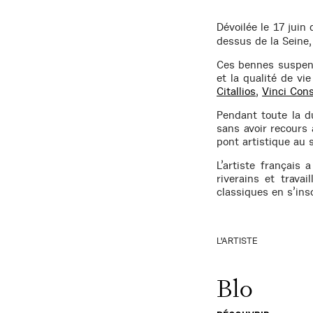
Dévoilée le 17 juin 
dessus de la Seine,
Ces bennes suspend
et la qualité de vi
Citallios
,
Vinci Cons
Pendant toute la du
sans avoir recours 
pont artistique au s
L’artiste français 
riverains et trava
classiques en s’in
L'ARTISTE
Blo