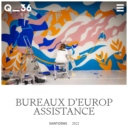
Nos créations
Nos talents
Où nous trouver
Nos expositions
À propos
Presse
Contact
BUREAUX D’EUROP
ASSISTANCE
2022
SAINT-DENIS