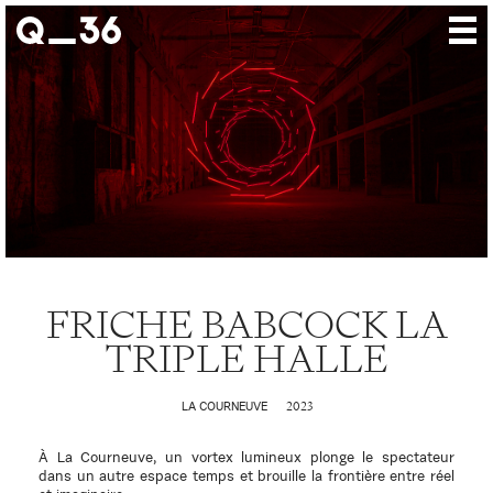
Nos créations
Nos talents
Où nous trouver
Nos expositions
À propos
FRICHE BABCOCK LA
Presse
TRIPLE HALLE
Contact
2023
LA COURNEUVE
À La Courneuve, un vortex lumineux plonge le spectateur
dans un autre espace temps et brouille la frontière entre réel