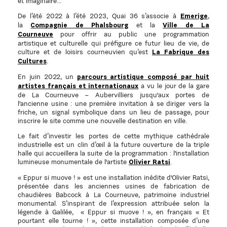
et imaginaire...
De l’été 2022 à l’été 2023, Quai 36 s’associe à
,
Emerige
la
et la
Compagnie de Phalsbourg
Ville de La
pour offrir au public une programmation
Courneuve
artistique et culturelle qui préfigure ce futur lieu de vie, de
culture et de loisirs courneuvien qu’est
La Fabrique des
.
Cultures
En juin 2022, un
parcours artistique composé par huit
a vu le jour de la gare
artistes français et internationaux
de La Courneuve – Aubervilliers jusqu'aux portes de
l'ancienne usine : une première invitation à se diriger vers la
friche, un signal symbolique dans un lieu de passage, pour
inscrire le site comme une nouvelle destination en ville.
Le fait d’investir les portes de cette mythique cathédrale
industrielle est un clin d’œil à la future ouverture de la triple
halle qui accueillera la suite de la programmation : l'installation
lumineuse monumentale de l'artiste
.
Olivier Ratsi
« Eppur si muove ! » est une installation inédite d'Olivier Ratsi,
présentée dans les anciennes usines de fabrication de
chaudières Babcock à La Courneuve, patrimoine industriel
monumental. S’inspirant de l’expression attribuée selon la
légende à Galilée, « Eppur si muove ! », en français « Et
pourtant elle tourne ! », cette installation composée d’une