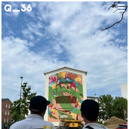
Nos créations
Nos talents
Où nous trouver
Nos expositions
À propos
Presse
Contact