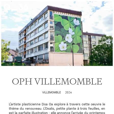
Nos créations
Nos talents
Où nous trouver
Nos expositions
À propos
Presse
OPH VILLEMOMBLE
Contact
2024
VILLEMOMBLE
L’artiste plasticienne Doa Oa explore à travers cette oeuvre le
thème du renouveau. L’Oxalis, petite plante à trois feuilles, en
est la parfaite illustration : elle annonce l’arrivée du printemps