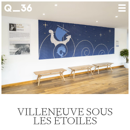
Nos créations
Nos talents
Où nous trouver
Nos expositions
À propos
Presse
Contact
VILLENEUVE SOUS
LES ÉTOILES