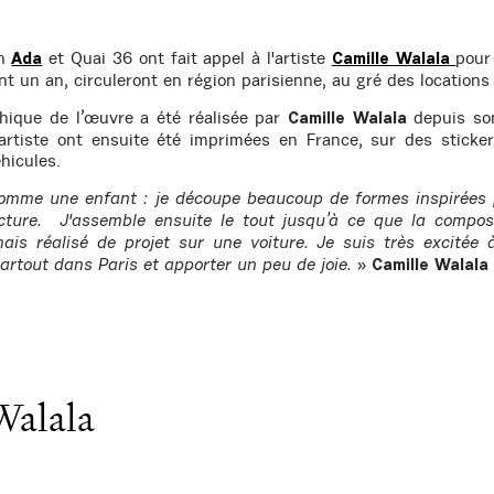
on
et Quai 36 ont fait appel à l'artiste
pour
Ada
Camille Walala
t un an, circuleront en région parisienne, au gré des locations 
ique de l’œuvre a été réalisée par
depuis son
Camille Walala
’artiste ont ensuite été imprimées en France, sur des sticke
hicules.
omme une enfant : je découpe beaucoup de formes inspirées 
ecture. J'assemble ensuite le tout jusqu’à ce que la compo
mais réalisé de projet sur une voiture. Je suis très excitée à
»
partout dans Paris et apporter un peu de joie.
Camille Walala
Walala