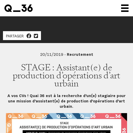
Nos créations
PARTAGER
Nos talents
Où nous trouver
20/11/2019
-
Recrutement
Nos expositions
STAGE : Assistant(e) de
production d’opérations d’art
À propos
urbain
Presse
A vos CVs ! Quai 36 est à la recherche d'un(e) stagiaire pour
Contact
une mission d'assistant(e) de production d'opérations d'art
urbain.