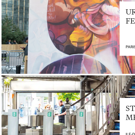
U
FE
PARI
ST
M
ILE-