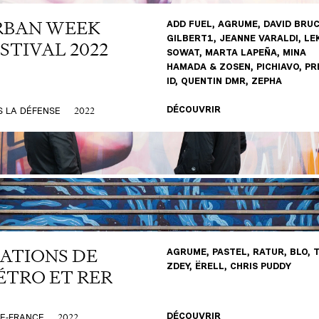
RBAN WEEK
ADD FUEL, AGRUME, DAVID BRUC
GILBERT1, JEANNE VARALDI, LE
STIVAL 2022
SOWAT, MARTA LAPEÑA, MINA
HAMADA & ZOSEN, PICHIAVO, PR
ID, QUENTIN DMR, ZEPHA
2022
S LA DÉFENSE
DÉCOUVRIR
ATIONS DE
AGRUME, PASTEL, RATUR, BLO, 
ZDEY, ËRELL, CHRIS PUDDY
ÉTRO ET RER
2022
DE-FRANCE
DÉCOUVRIR