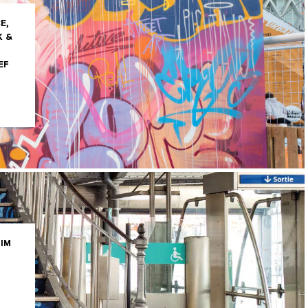
E,
K &
EF
TIM