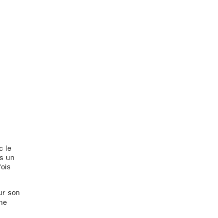
c le
ns un
fois
ur son
ne