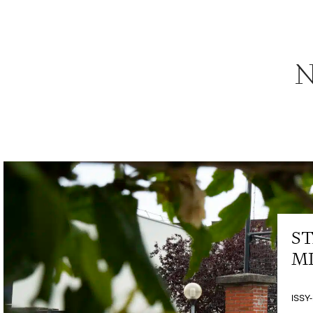
N
S
M
ISSY