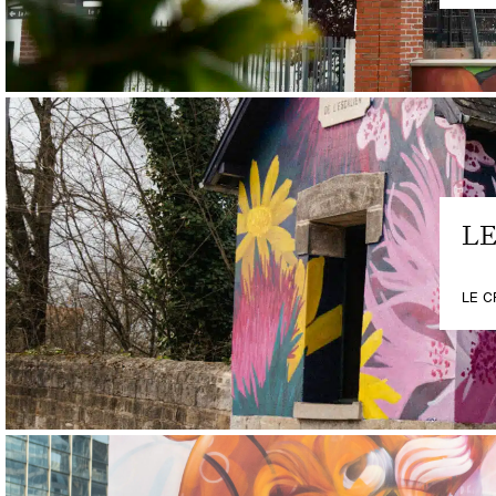
L
LE C