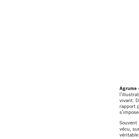
Agrume
l’illustr
vivant. 
rapport 
s’imposer
Souvent c
vécu, su
véritabl