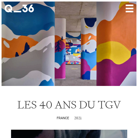
Nos créations
Nos talents
Où nous trouver
Nos expositions
À propos
Presse
LES 40 ANS DU TGV
Contact
2021
FRANCE