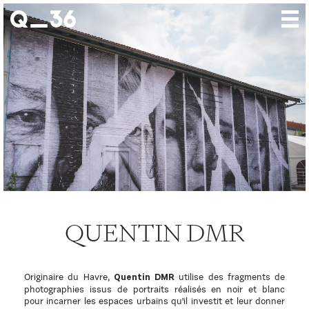
Nos créations
Nos talents
Où nous trouver
Nos expositions
À propos
Presse
QUENTIN DMR
Contact
Originaire du Havre,
utilise des fragments de
Quentin DMR
photographies issus de portraits réalisés en noir et blanc
pour incarner les espaces urbains qu'il investit et leur donner