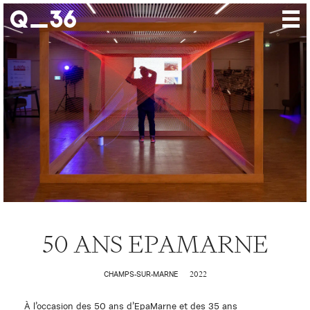
Nos créations
Nos talents
Où nous trouver
Nos expositions
À propos
Presse
Contact
50 ANS EPAMARNE
2022
CHAMPS-SUR-MARNE
À l’occasion des 50 ans d’EpaMarne et des 35 ans