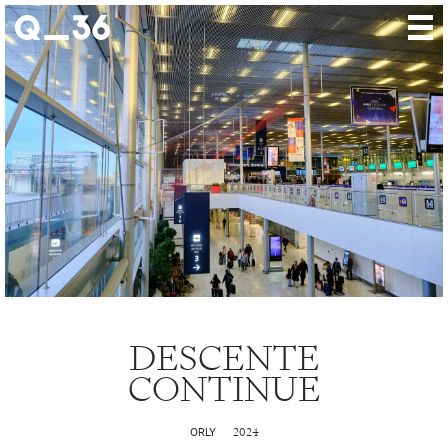
Nos créations
Nos talents
Où nous trouver
Nos expositions
À propos
Presse
Contact
DESCENTE
CONTINUE
2024
ORLY