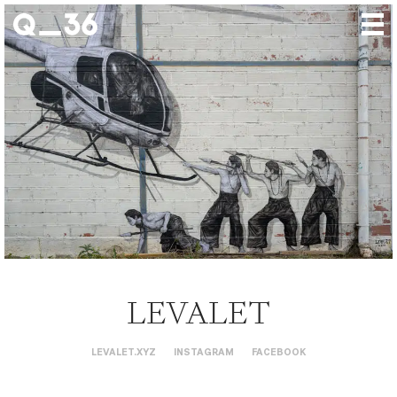
Nos créations
Nos talents
Où nous trouver
Nos expositions
À propos
Presse
Contact
LEVALET
LEVALET.XYZ
INSTAGRAM
FACEBOOK